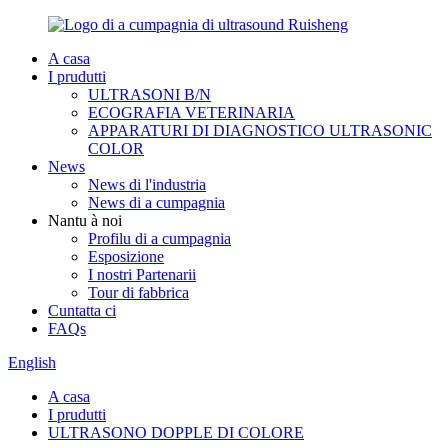
A casa
I prudutti
ULTRASONI B/N
ECOGRAFIA VETERINARIA
APPARATURI DI DIAGNOSTICO ULTRASONIC
COLOR
News
News di l'industria
News di a cumpagnia
Nantu à noi
Profilu di a cumpagnia
Esposizione
I nostri Partenarii
Tour di fabbrica
Cuntatta ci
FAQs
English
A casa
I prudutti
ULTRASONO DOPPLE DI COLORE