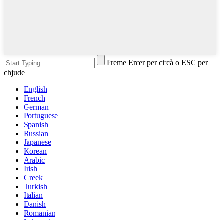
Preme Enter per circà o ESC per
chjude
English
French
German
Portuguese
Spanish
Russian
Japanese
Korean
Arabic
Irish
Greek
Turkish
Italian
Danish
Romanian