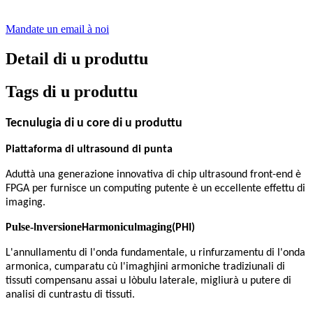
Mandate un email à noi
Detail di u produttu
Tags di u produttu
Tecnulugia di u core di u produttu
Piattaforma di ultrasound di punta
Aduttà una generazione innovativa di chip ultrasound front-end è
FPGA per furnisce un computing putente è un eccellente effettu di
imaging.
ulse-
nversione
armonicu
maging
P
I
H
I
(PHI)
L'annullamentu di l'onda fundamentale, u rinfurzamentu di l'onda
armonica, cumparatu cù l'imaghjini armoniche tradiziunali di
tissuti compensanu assai u lòbulu laterale, migliurà u putere di
analisi di cuntrastu di tissuti.