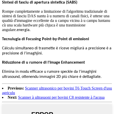
Sintesi di fasciu di apertura sintetica (SABS)
Rompe cumplettamente a limitazione di l'algoritmu tradiziunale di
sintesi di fasciu DAS nantu à u numeru di canali fisici, è uttene una
qualità d'immagine eccellente da u campu vicinu à u campu luntanu
cù una scala hardware più chjuca è una trasmissione
angulare.
energia.
Tecnulugia di Focusing Point-by-Point di emissioni
Càlculu simultaneo di trasmette è riceve
migliurà a precisione è a
precisione di l'imaghjini.
Riduzzione di u rumore di l'Image Enhancement
Elimina in modu efficace u rumore speckle da l'imaghjini
ultrasound, ottenendu immagini 2D più chiare è dettagliate.
Previous:
Scanner ultrasonico per bovini T6 Touch Screen d'usu
agriculu
Next:
Scanner à ultrasuoni per bovini C8 resistente à l'acqua