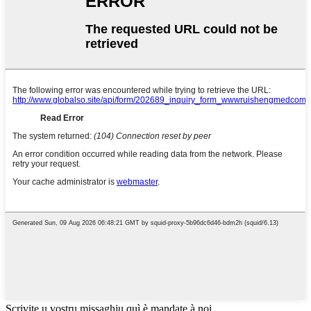
Scrivite u vostru missaghju quì è mandate à noi